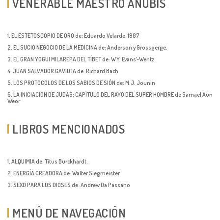
VENERABLE MAESTRO ANUBIS
1. EL ESTETOSCOPIO DE ORO de: Eduardo Velarde. 1987
2. EL SUCIO NEGOCIO DE LA MEDICINA de: Anderson y Grossgerge.
3. EL GRAN YOGUI MILAREPA DEL TÍBET de: W.Y. Evans’-Wentz
4. JUAN SALVADOR GAVIOTA de: Richard Bach
5. LOS PROTOCOLOS DE LOS SABIOS DE SIÓN de: M.J. Jounin
6. LA INICIACIÓN DE JUDAS: CAPÍTULO DEL RAYO DEL SUPER HOMBRE de Samael Aun
Weor
LIBROS MENCIONADOS
1. ALQUIMIA de: Titus Burckhardt.
2. ENERGÍA CREADORA de: Walter Siegmeister
3. SEXO PARA LOS DIOSES de: Andrew Da Passano
MENÚ DE NAVEGACIÓN