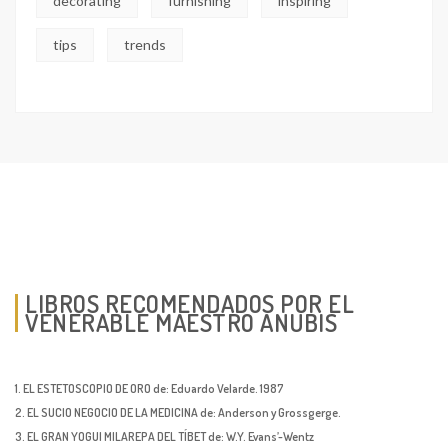
decorating
furnishing
inspiring
tips
trends
LIBROS RECOMENDADOS POR EL
VENERABLE MAESTRO ANUBIS
1. EL ESTETOSCOPIO DE ORO de: Eduardo Velarde. 1987
2. EL SUCIO NEGOCIO DE LA MEDICINA de: Anderson y Grossgerge.
3. EL GRAN YOGUI MILAREPA DEL TÍBET de: W.Y. Evans’-Wentz