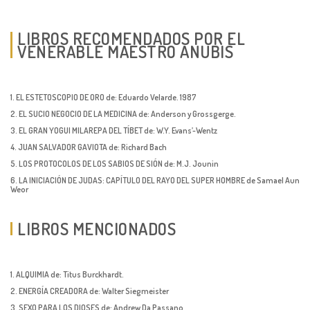
LIBROS RECOMENDADOS POR EL
VENERABLE MAESTRO ANUBIS
1. EL ESTETOSCOPIO DE ORO de: Eduardo Velarde. 1987
2. EL SUCIO NEGOCIO DE LA MEDICINA de: Anderson y Grossgerge.
3. EL GRAN YOGUI MILAREPA DEL TÍBET de: W.Y. Evans’-Wentz
4. JUAN SALVADOR GAVIOTA de: Richard Bach
5. LOS PROTOCOLOS DE LOS SABIOS DE SIÓN de: M.J. Jounin
6. LA INICIACIÓN DE JUDAS: CAPÍTULO DEL RAYO DEL SUPER HOMBRE de Samael Aun
Weor
LIBROS MENCIONADOS
1. ALQUIMIA de: Titus Burckhardt.
2. ENERGÍA CREADORA de: Walter Siegmeister
3. SEXO PARA LOS DIOSES de: Andrew Da Passano